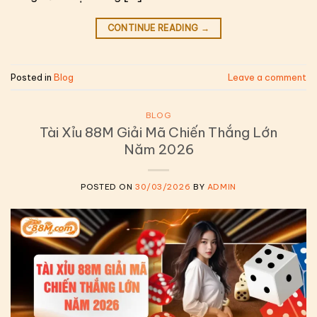
CONTINUE READING
→
Posted in
Blog
Leave a comment
BLOG
Tài Xỉu 88M Giải Mã Chiến Thắng Lớn
Năm 2026
POSTED ON
30/03/2026
BY
ADMIN