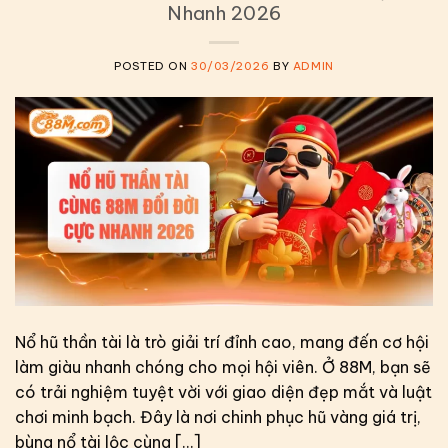
Nhanh 2026
POSTED ON
30/03/2026
BY
ADMIN
Nổ hũ thần tài là trò giải trí đỉnh cao, mang đến cơ hội
làm giàu nhanh chóng cho mọi hội viên. Ở 88M, bạn sẽ
có trải nghiệm tuyệt vời với giao diện đẹp mắt và luật
chơi minh bạch. Đây là nơi chinh phục hũ vàng giá trị,
bùng nổ tài lộc cùng […]