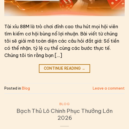
Tài xỉu 88M là trò chơi đỉnh cao thu hút mọi hội viên
tìm kiếm cơ hội bùng nổ lợi nhuận. Bài viết từ chúng
tôi sẽ giải mã toàn diện các câu hỏi đắt giá: Số tiền
có thể nhận, tỷ lệ cụ thể cùng các bước thực tế.
Chúng tôi tin rằng bạn […]
CONTINUE READING
→
Posted in
Blog
Leave a comment
BLOG
Bạch Thủ Lô Chinh Phục Thưởng Lớn
2026