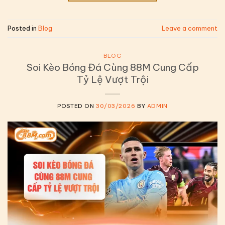
Posted in
Blog
Leave a comment
BLOG
Soi Kèo Bóng Đá Cùng 88M Cung Cấp
Tỷ Lệ Vượt Trội
POSTED ON
30/03/2026
BY
ADMIN