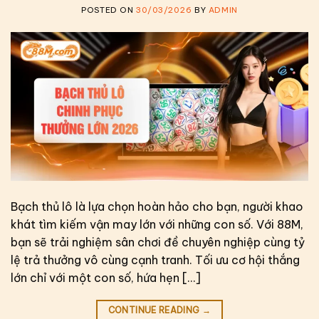
POSTED ON
30/03/2026
BY
ADMIN
Bạch thủ lô là lựa chọn hoàn hảo cho bạn, người khao
khát tìm kiếm vận may lớn với những con số. Với 88M,
bạn sẽ trải nghiệm sân chơi đề chuyên nghiệp cùng tỷ
lệ trả thưởng vô cùng cạnh tranh. Tối ưu cơ hội thắng
lớn chỉ với một con số, hứa hẹn […]
CONTINUE READING
→