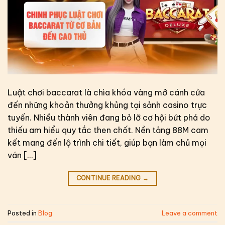
Luật chơi baccarat là chìa khóa vàng mở cánh cửa
đến những khoản thưởng khủng tại sảnh casino trực
tuyến. Nhiều thành viên đang bỏ lỡ cơ hội bứt phá do
thiếu am hiểu quy tắc then chốt. Nền tảng 88M cam
kết mang đến lộ trình chi tiết, giúp bạn làm chủ mọi
ván […]
CONTINUE READING
→
Posted in
Blog
Leave a comment