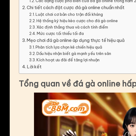
Các dạng cược phổ biến của đá gà online trong năm
Chi tiết cách đặt cược đá gà online chuẩn nhất
Luật chơi cơ bản cho trận đối kháng
Hệ thống ký hiệu kèo cược cho đá gà online
Xác định thắng thua và cách tính điểm
Mức cược tối thiểu tối đa
Mẹo chơi đá gà online áp dụng thực tế hiệu quả
Phân tích lựa chọn kê chiến hiệu quả
Dấu hiệu nhận biết gà mạnh yếu trên sân
Kích hoạt ưu đãi để tăng lợi nhuận
Lời kết
Tổng quan về đá gà online hấp