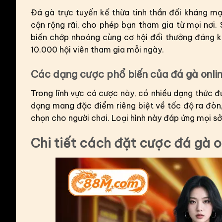
Đá gà trực tuyến kế thừa tinh thần đối kháng mạ
cận rộng rãi, cho phép bạn tham gia từ mọi nơi. 
biến chớp nhoáng cùng cơ hội đổi thưởng đáng kể.
10.000 hội viên tham gia mỗi ngày.
Các dạng cược phổ biến của đá gà onli
Trong lĩnh vực cá cược này, có nhiều dạng thức đ
dạng mang đặc điểm riêng biệt về tốc độ ra đòn,
chọn cho người chơi. Loại hình này đáp ứng mọi sở
Chi tiết cách đặt cược đá gà 