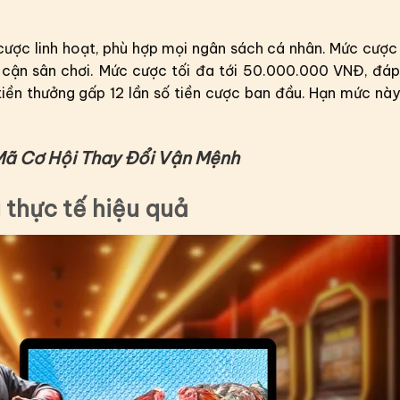
cược linh hoạt, phù hợp mọi ngân sách cá nhân. Mức cược 
p cận sân chơi. Mức cược tối đa tới 50.000.000 VNĐ, đáp
tiền thưởng gấp 12 lần số tiền cược ban đầu. Hạn mức này
Mã Cơ Hội Thay Đổi Vận Mệnh
 thực tế hiệu quả