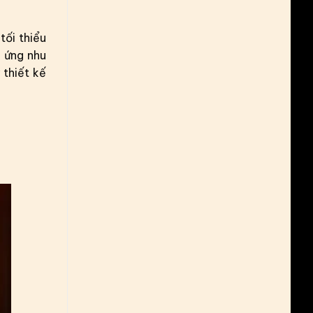
tối thiểu
 ứng nhu
 thiết kế