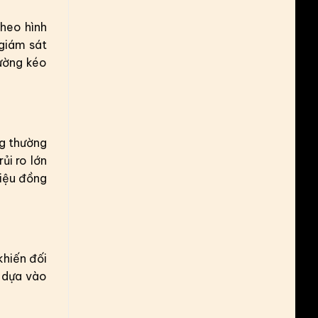
theo hình
 giám sát
ường kéo
ng thường
ủi ro lớn
riệu đồng
khiến đối
 dựa vào