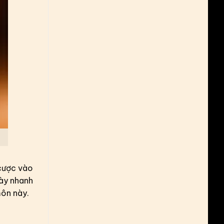
 cược vào
này nhanh
môn này.