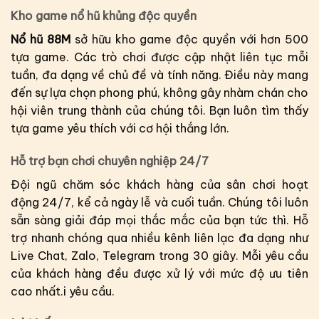
Kho game nổ hũ khủng độc quyền
Nổ hũ 88M
sở hữu kho game độc quyền với hơn 500
tựa game. Các trò chơi được cập nhật liên tục mỗi
tuần, đa dạng về chủ đề và tính năng. Điều này mang
đến sự lựa chọn phong phú, không gây nhàm chán cho
hội viên trung thành của chúng tôi. Bạn luôn tìm thấy
tựa game yêu thích với cơ hội thắng lớn.
Hỗ trợ bạn chơi chuyên nghiệp 24/7
Đội ngũ chăm sóc khách hàng của sân chơi hoạt
động 24/7, kể cả ngày lễ và cuối tuần. Chúng tôi luôn
sẵn sàng giải đáp mọi thắc mắc của bạn tức thì. Hỗ
trợ nhanh chóng qua nhiều kênh liên lạc đa dạng như
Live Chat, Zalo, Telegram trong 30 giây. Mỗi yêu cầu
của khách hàng đều được xử lý với mức độ ưu tiên
cao nhất.i yêu cầu.