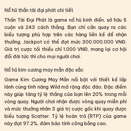
Nổ hũ thần tài đại phát chi tiết
Thần Tài Đại Phát là game nổ hũ kinh điển, sở hữu 5
cuộn và 243 cách thắng. Bạn chỉ cần quay ra các
biểu tượng phù hợp trên các hàng liền kề để nhận
thưởng. Jackpot có thể đạt mức 300.000.000 VNĐ.
Giá trị cược tối thiểu chỉ 1.000 VNĐ, mang lại cơ hội
đổi đời tức thì cho mọi người chơi.
Nổ hũ kim cương may mắn đặc sắc
Game Kim Cương May Mắn nổi bật với thiết kế lấp
lánh cùng tính năng Wild mở rộng độc đáo. Đặc điểm
này giúp tăng tỷ lệ thắng của bạn lên 20% trong mỗi
vòng quay. Người chơi nhận được vòng quay miễn phí
và mức thưởng nhân 3 giá trị cược gốc khi quay được
biểu tượng Scatter. Tỷ lệ hoàn trả (RTP) của game
này đạt 97.2%, đảm bảo tính công bằng cao.