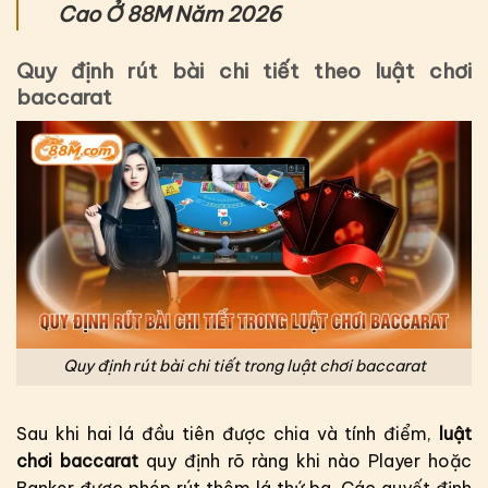
Cao Ở 88M Năm 2026
Quy định rút bài chi tiết theo luật chơi
baccarat
Quy định rút bài chi tiết trong luật chơi baccarat
Sau khi hai lá đầu tiên được chia và tính điểm,
luật
chơi baccarat
quy định rõ ràng khi nào Player hoặc