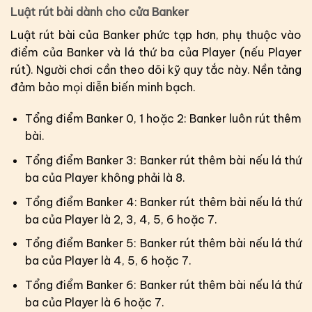
Luật rút bài dành cho cửa Banker
Luật rút bài của Banker phức tạp hơn, phụ thuộc vào
điểm của Banker và lá thứ ba của Player (nếu Player
rút). Người chơi cần theo dõi kỹ quy tắc này. Nền tảng
đảm bảo mọi diễn biến minh bạch.
Tổng điểm Banker 0, 1 hoặc 2: Banker luôn rút thêm
bài.
Tổng điểm Banker 3: Banker rút thêm bài nếu lá thứ
ba của Player không phải là 8.
Tổng điểm Banker 4: Banker rút thêm bài nếu lá thứ
ba của Player là 2, 3, 4, 5, 6 hoặc 7.
Tổng điểm Banker 5: Banker rút thêm bài nếu lá thứ
ba của Player là 4, 5, 6 hoặc 7.
Tổng điểm Banker 6: Banker rút thêm bài nếu lá thứ
ba của Player là 6 hoặc 7.