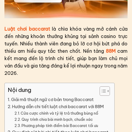
Luật chơi baccarat
là chìa khóa vàng mở cánh cửa
đến những khoản thưởng khủng tại sảnh casino trực
tuyến. Nhiều thành viên đang bỏ lỡ cơ hội bứt phá do
thiếu am hiểu quy tắc then chốt. Nền tảng
88M
cam
kết mang đến lộ trình chi tiết, giúp bạn làm chủ mọi
ván đấu và gia tăng đáng kể lợi nhuận ngay trong năm
2026.
Nội dung
Giải mã thuật ngữ cơ bản trong Baccarat
Hướng dẫn chi tiết luật chơi baccarat với 88M
Cửa cược chính và tỷ lệ trả thưởng bùng nổ
Quy trình chia bài minh bạch, chuẩn xác
Phương pháp tính điểm bài Baccarat tối ưu