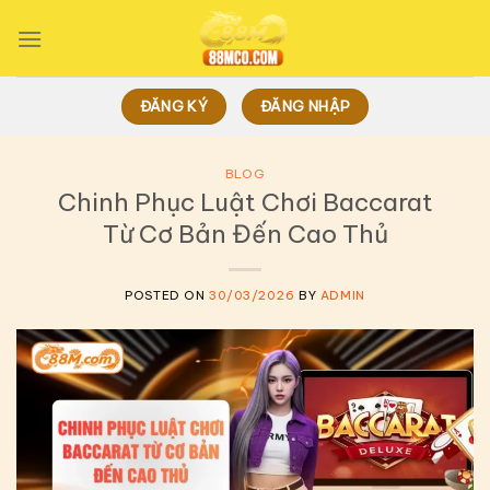
Skip
to
content
ĐĂNG KÝ
ĐĂNG NHẬP
BLOG
Chinh Phục Luật Chơi Baccarat
Từ Cơ Bản Đến Cao Thủ
POSTED ON
30/03/2026
BY
ADMIN