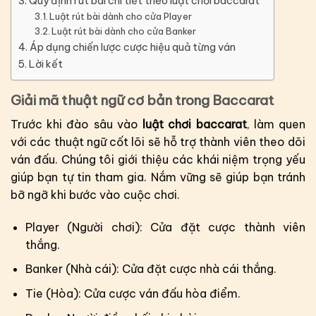
Quy định rút bài chi tiết theo luật chơi baccarat
Luật rút bài dành cho cửa Player
Luật rút bài dành cho cửa Banker
Áp dụng chiến lược cược hiệu quả từng ván
Lời kết
Giải mã thuật ngữ cơ bản trong Baccarat
Trước khi đào sâu vào
luật chơi baccarat
, làm quen
với các thuật ngữ cốt lõi sẽ hỗ trợ thành viên theo dõi
ván đấu. Chúng tôi giới thiệu các khái niệm trọng yếu
giúp bạn tự tin tham gia. Nắm vững sẽ giúp bạn tránh
bỡ ngỡ khi bước vào cuộc chơi.
Player (Người chơi): Cửa đặt cược thành viên
thắng.
Banker (Nhà cái): Cửa đặt cược nhà cái thắng.
Tie (Hòa): Cửa cược ván đấu hòa điểm.