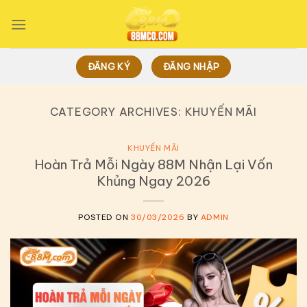
Skip
to
content
ĐĂNG KÝ
ĐĂNG NHẬP
CATEGORY ARCHIVES:
KHUYẾN MÃI
KHUYẾN MÃI
Hoàn Trả Mỗi Ngày 88M Nhận Lại Vốn
Khủng Ngay 2026
POSTED ON
30/03/2026
BY
ADMIN