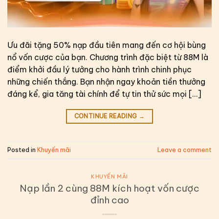
Ưu đãi tặng 50% nạp đầu tiên mang đến cơ hội bùng
nổ vốn cược của bạn. Chương trình đặc biệt từ 88M là
điểm khởi đầu lý tưởng cho hành trình chinh phục
những chiến thắng. Bạn nhận ngay khoản tiền thưởng
đáng kể, gia tăng tài chính để tự tin thử sức mọi […]
CONTINUE READING
→
Posted in
Khuyến mãi
Leave a comment
KHUYẾN MÃI
Nạp lần 2 cùng 88M kích hoạt vốn cược
đỉnh cao