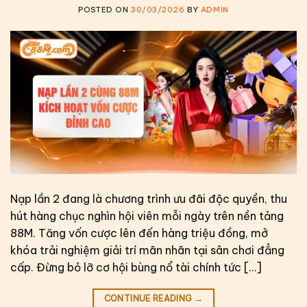
POSTED ON
30/03/2026
BY
ADMIN
Nạp lần 2 đang là chương trình ưu đãi độc quyền, thu
hút hàng chục nghìn hội viên mỗi ngày trên nền tảng
88M. Tăng vốn cược lên đến hàng triệu đồng, mở
khóa trải nghiệm giải trí mãn nhãn tại sân chơi đẳng
cấp. Đừng bỏ lỡ cơ hội bùng nổ tài chính tức […]
CONTINUE READING
→